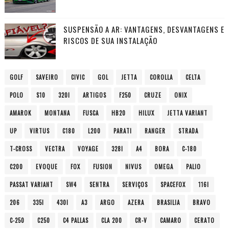
SUSPENSÃO A AR: VANTAGENS, DESVANTAGENS E
RISCOS DE SUA INSTALAÇÃO
GOLF
SAVEIRO
CIVIC
GOL
JETTA
COROLLA
CELTA
POLO
S10
320I
ARTIGOS
F250
CRUZE
ONIX
AMAROK
MONTANA
FUSCA
HB20
HILUX
JETTA VARIANT
UP
VIRTUS
C180
L200
PARATI
RANGER
STRADA
T-CROSS
VECTRA
VOYAGE
328I
A4
BORA
C-180
C200
EVOQUE
FOX
FUSION
NIVUS
OMEGA
PALIO
PASSAT VARIANT
SW4
SENTRA
SERVIÇOS
SPACEFOX
116I
206
335I
430I
A3
ARGO
AZERA
BRASILIA
BRAVO
C-250
C250
C4 PALLAS
CLA 200
CR-V
CAMARO
CERATO