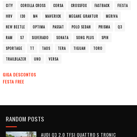
CITY
COROLLA CROSS
CORSA
CROSSFOX
FASTBACK
FIESTA
HRV
I30
M4
MAVERICK
MEGANE GRANTUR
MERIVA
NEW BEETLE
OPTIMA
PASSAT
POLO SEDAN
PRISMA
Q3
RAM
S7
SILVERADO
SONATA
SONG PLUS
SPIN
SPORTAGE
TT
TAOS
TERA
TIGUAN
TORO
TRAILBLAZER
UNO
VERSA
GIGA DESCONTOS
FESTA FREE
RANDOM POSTS
AUDI Q3 2.0 TFSI QUATTRO S TRONIC