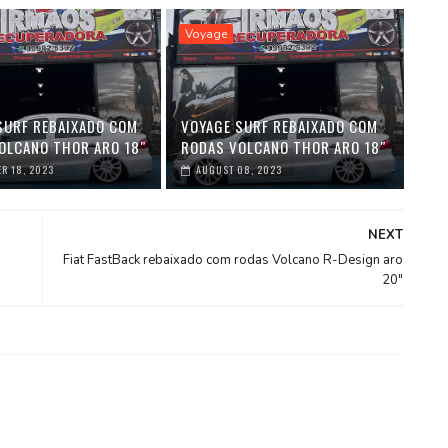
Voyage
SURF REBAIXADO COM
VOYAGE SURF REBAIXADO COM
OLCANO THOR ARO 18″
RODAS VOLCANO THOR ARO 18″
R 18, 2023
AUGUST 08, 2023
NEXT
Fiat FastBack rebaixado com rodas Volcano R-Design aro
20″