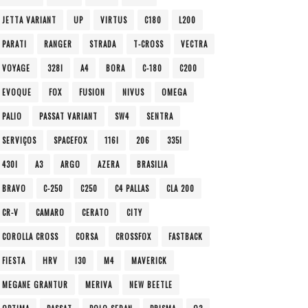
JETTA VARIANT
UP
VIRTUS
C180
L200
PARATI
RANGER
STRADA
T-CROSS
VECTRA
VOYAGE
328I
A4
BORA
C-180
C200
EVOQUE
FOX
FUSION
NIVUS
OMEGA
PALIO
PASSAT VARIANT
SW4
SENTRA
SERVIÇOS
SPACEFOX
116I
206
335I
430I
A3
ARGO
AZERA
BRASILIA
BRAVO
C-250
C250
C4 PALLAS
CLA 200
CR-V
CAMARO
CERATO
CITY
COROLLA CROSS
CORSA
CROSSFOX
FASTBACK
FIESTA
HRV
I30
M4
MAVERICK
MEGANE GRANTUR
MERIVA
NEW BEETLE