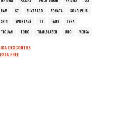
OPTIMA
PASSAT
POLO SEDAN
PRISMA
Q3
RAM
S7
SILVERADO
SONATA
SONG PLUS
SPIN
SPORTAGE
TT
TAOS
TERA
TIGUAN
TORO
TRAILBLAZER
UNO
VERSA
GIGA DESCONTOS
ESTA FREE