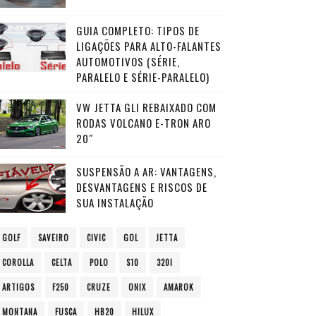
GUIA COMPLETO: TIPOS DE
LIGAÇÕES PARA ALTO-FALANTES
AUTOMOTIVOS (SÉRIE,
PARALELO E SÉRIE-PARALELO)
VW JETTA GLI REBAIXADO COM
RODAS VOLCANO E-TRON ARO
20″
SUSPENSÃO A AR: VANTAGENS,
DESVANTAGENS E RISCOS DE
SUA INSTALAÇÃO
GOLF
SAVEIRO
CIVIC
GOL
JETTA
COROLLA
CELTA
POLO
S10
320I
ARTIGOS
F250
CRUZE
ONIX
AMAROK
MONTANA
FUSCA
HB20
HILUX