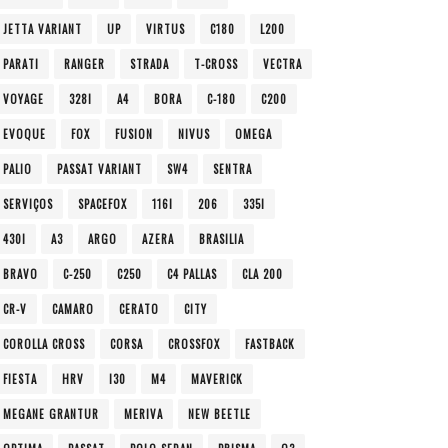
JETTA VARIANT
UP
VIRTUS
C180
L200
PARATI
RANGER
STRADA
T-CROSS
VECTRA
VOYAGE
328I
A4
BORA
C-180
C200
EVOQUE
FOX
FUSION
NIVUS
OMEGA
PALIO
PASSAT VARIANT
SW4
SENTRA
SERVIÇOS
SPACEFOX
116I
206
335I
430I
A3
ARGO
AZERA
BRASILIA
BRAVO
C-250
C250
C4 PALLAS
CLA 200
CR-V
CAMARO
CERATO
CITY
COROLLA CROSS
CORSA
CROSSFOX
FASTBACK
FIESTA
HRV
I30
M4
MAVERICK
MEGANE GRANTUR
MERIVA
NEW BEETLE