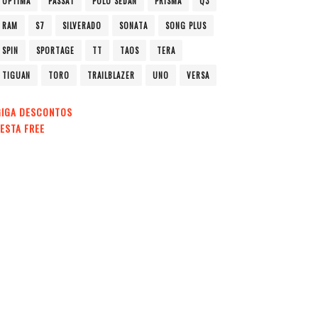
OPTIMA
PASSAT
POLO SEDAN
PRISMA
Q3
RAM
S7
SILVERADO
SONATA
SONG PLUS
SPIN
SPORTAGE
TT
TAOS
TERA
TIGUAN
TORO
TRAILBLAZER
UNO
VERSA
GIGA DESCONTOS
ESTA FREE