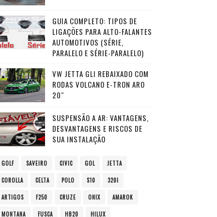
GUIA COMPLETO: TIPOS DE
LIGAÇÕES PARA ALTO-FALANTES
AUTOMOTIVOS (SÉRIE,
PARALELO E SÉRIE-PARALELO)
VW JETTA GLI REBAIXADO COM
RODAS VOLCANO E-TRON ARO
20″
SUSPENSÃO A AR: VANTAGENS,
DESVANTAGENS E RISCOS DE
SUA INSTALAÇÃO
GOLF
SAVEIRO
CIVIC
GOL
JETTA
COROLLA
CELTA
POLO
S10
320I
ARTIGOS
F250
CRUZE
ONIX
AMAROK
MONTANA
FUSCA
HB20
HILUX