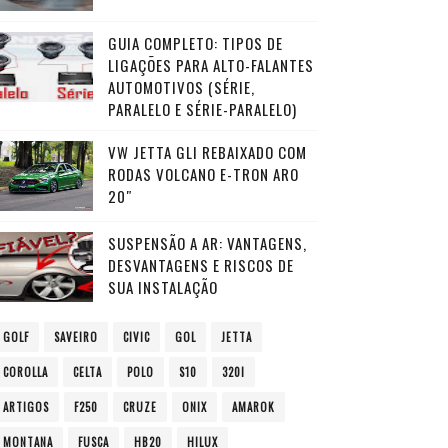
GUIA COMPLETO: TIPOS DE
LIGAÇÕES PARA ALTO-FALANTES
AUTOMOTIVOS (SÉRIE,
PARALELO E SÉRIE-PARALELO)
VW JETTA GLI REBAIXADO COM
RODAS VOLCANO E-TRON ARO
20″
SUSPENSÃO A AR: VANTAGENS,
DESVANTAGENS E RISCOS DE
SUA INSTALAÇÃO
GOLF
SAVEIRO
CIVIC
GOL
JETTA
COROLLA
CELTA
POLO
S10
320I
ARTIGOS
F250
CRUZE
ONIX
AMAROK
MONTANA
FUSCA
HB20
HILUX