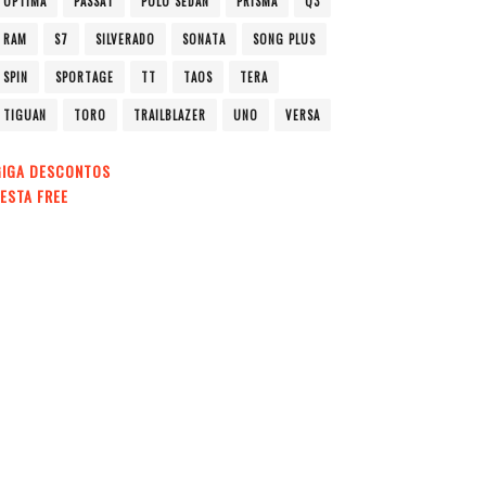
OPTIMA
PASSAT
POLO SEDAN
PRISMA
Q3
RAM
S7
SILVERADO
SONATA
SONG PLUS
SPIN
SPORTAGE
TT
TAOS
TERA
TIGUAN
TORO
TRAILBLAZER
UNO
VERSA
GIGA DESCONTOS
ESTA FREE