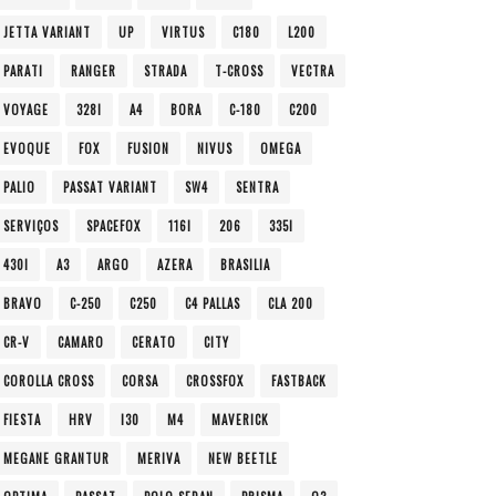
JETTA VARIANT
UP
VIRTUS
C180
L200
PARATI
RANGER
STRADA
T-CROSS
VECTRA
VOYAGE
328I
A4
BORA
C-180
C200
EVOQUE
FOX
FUSION
NIVUS
OMEGA
PALIO
PASSAT VARIANT
SW4
SENTRA
SERVIÇOS
SPACEFOX
116I
206
335I
430I
A3
ARGO
AZERA
BRASILIA
BRAVO
C-250
C250
C4 PALLAS
CLA 200
CR-V
CAMARO
CERATO
CITY
COROLLA CROSS
CORSA
CROSSFOX
FASTBACK
FIESTA
HRV
I30
M4
MAVERICK
MEGANE GRANTUR
MERIVA
NEW BEETLE