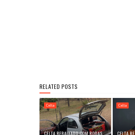
RELATED POSTS
Celta
Celta
CELTA REBAIXADO COM RODAS
CELTA R