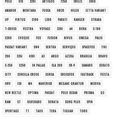
POLO
S10
320I
ARTIGOS
F250
CRUZE
ONIX
AMAROK
MONTANA
FUSCA
HB20
HILUX
JETTA VARIANT
UP
VIRTUS
C180
L200
PARATI
RANGER
STRADA
T-CROSS
VECTRA
VOYAGE
328I
A4
BORA
C-180
C200
EVOQUE
FOX
FUSION
NIVUS
OMEGA
PALIO
PASSAT VARIANT
SW4
SENTRA
SERVIÇOS
SPACEFOX
116I
206
335I
430I
A3
ARGO
AZERA
BRASILIA
BRAVO
C-250
C250
C4 PALLAS
CLA 200
CR-V
CAMARO
CERATO
CITY
COROLLA CROSS
CORSA
CROSSFOX
FASTBACK
FIESTA
HRV
I30
M4
MAVERICK
MEGANE GRANTUR
MERIVA
NEW BEETLE
OPTIMA
PASSAT
POLO SEDAN
PRISMA
Q3
RAM
S7
SILVERADO
SONATA
SONG PLUS
SPIN
SPORTAGE
TT
TAOS
TERA
TIGUAN
TORO