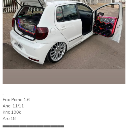
..
Fox Prime 1.6
Ano: 11/11
Km: 190k
Aro:18
▃▃▃▃▃▃▃▃▃▃▃▃▃▃▃▃▃▃