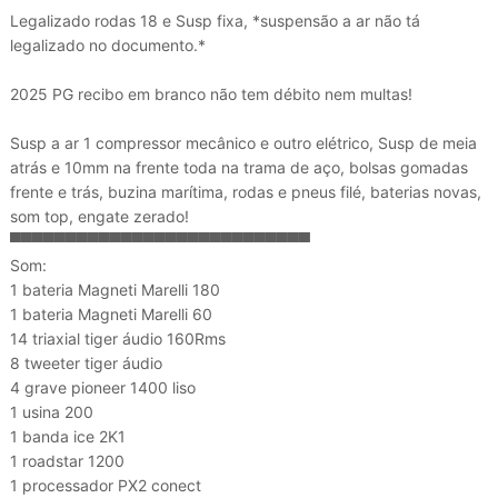
Legalizado rodas 18 e Susp fixa, *suspensão a ar não tá
legalizado no documento.*
2025 PG recibo em branco não tem débito nem multas!
Susp a ar 1 compressor mecânico e outro elétrico, Susp de meia
atrás e 10mm na frente toda na trama de aço, bolsas gomadas
frente e trás, buzina marítima, rodas e pneus filé, baterias novas,
som top, engate zerado!
▀▀▀▀▀▀▀▀▀▀▀▀▀▀▀▀▀▀▀▀▀▀▀▀▀▀▀
Som:
1 bateria Magneti Marelli 180
1 bateria Magneti Marelli 60
14 triaxial tiger áudio 160Rms
8 tweeter tiger áudio
4 grave pioneer 1400 liso
1 usina 200
1 banda ice 2K1
1 roadstar 1200
1 processador PX2 conect