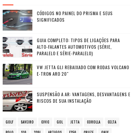
CÓDIGOS NO PAINEL DO PRISMA E SEUS
SIGNIFICADOS
GUIA COMPLETO: TIPOS DE LIGAÇÕES PARA
ALTO-FALANTES AUTOMOTIVOS (SÉRIE,
PARALELO E SÉRIE-PARALELO)
VW JETTA GLI REBAIXADO COM RODAS VOLCANO
E-TRON ARO 20″
SUSPENSÃO A AR: VANTAGENS, DESVANTAGENS E
RISCOS DE SUA INSTALAÇÃO
GOLF
SAVEIRO
CIVIC
GOL
JETTA
COROLLA
CELTA
POLO
S10
320I
ARTIGOS
F250
CRUZE
ONIX