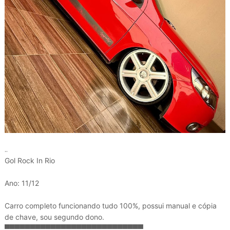
..
Gol Rock In Rio
Ano: 11/12
Carro completo funcionando tudo 100%, possui manual e cópia
de chave, sou segundo dono.
▀▀▀▀▀▀▀▀▀▀▀▀▀▀▀▀▀▀▀▀▀▀▀▀▀▀▀