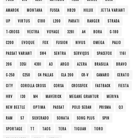
AMAROK
MONTANA
FUSCA
HB20
HILUX
JETTA VARIANT
UP
VIRTUS
C180
L200
PARATI
RANGER
STRADA
T-CROSS
VECTRA
VOYAGE
328I
A4
BORA
C-180
C200
EVOQUE
FOX
FUSION
NIVUS
OMEGA
PALIO
PASSAT VARIANT
SW4
SENTRA
SERVIÇOS
SPACEFOX
116I
206
335I
430I
A3
ARGO
AZERA
BRASILIA
BRAVO
C-250
C250
C4 PALLAS
CLA 200
CR-V
CAMARO
CERATO
CITY
COROLLA CROSS
CORSA
CROSSFOX
FASTBACK
FIESTA
HRV
I30
M4
MAVERICK
MEGANE GRANTUR
MERIVA
NEW BEETLE
OPTIMA
PASSAT
POLO SEDAN
PRISMA
Q3
RAM
S7
SILVERADO
SONATA
SONG PLUS
SPIN
SPORTAGE
TT
TAOS
TERA
TIGUAN
TORO